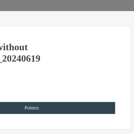
ithout
_20240619
Pobierz