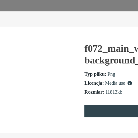
f072_main_w
background
Typ pliku:
Png
Licencja:
Media use
Rozmiar:
11813kb