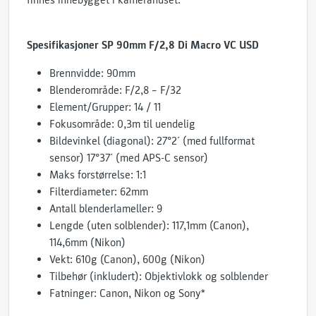
finnes innebygget i kamerahuset.
Spesifikasjoner SP 90mm F/2,8 Di Macro VC USD
Brennvidde: 90mm
Blenderområde: F/2,8 – F/32
Element/Grupper: 14 / 11
Fokusområde: 0,3m til uendelig
Bildevinkel (diagonal): 27°2´ (med fullformat
sensor) 17°37´ (med APS-C sensor)
Maks forstørrelse: 1:1
Filterdiameter: 62mm
Antall blenderlameller: 9
Lengde (uten solblender): 117,1mm (Canon),
114,6mm (Nikon)
Vekt: 610g (Canon), 600g (Nikon)
Tilbehør (inkludert): Objektivlokk og solblender
Fatninger: Canon, Nikon og Sony*