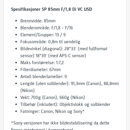
Spesifikasjoner SP 85mm F/1,8 Di VC USD
Brennvidde: 85mm
Blenderområde: F/1,8 – F/16
Element/Grupper: 13 / 9
Fokusområde: 0,8m til uendelig
Bildevinkel (diagonal): 28°33´ (med fullformat
sensor) 18°39´ (med APS-C sensor)
Maks forstørrelse: 1:7,2
Filterdiameter: 67mm
Antall blenderlameller: 9
Lengde (uten solblender): 91,3mm (Canon), 88,8mm
(Nikon)
Vekt: 700g (Canon), 660g (Nikon)
Tilbehør (inkludert): Objektivlokk og solblender
Fatninger: Canon, Nikon og Sony*
*Sony-versjonen har ikke bildestabilisering da dette