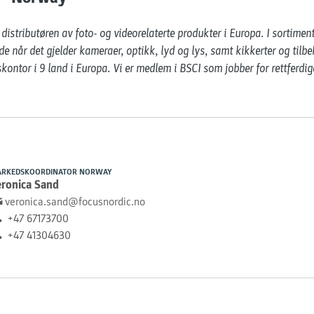
distributøren av foto- og videorelaterte produkter i Europa. I sortimen
e når det gjelder kameraer, optikk, lyd og lys, samt kikkerter og tilbeh
ontor i 9 land i Europa. Vi er medlem i BSCI som jobber for rettferdige
RKEDSKOORDINATOR NORWAY
eronica Sand
veronica.sand@focusnordic.no
+47 67173700
+47 41304630