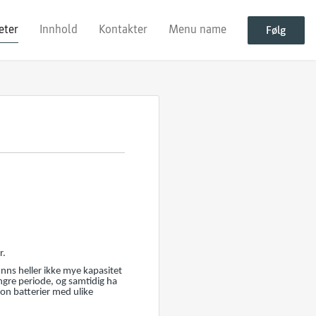
eter
Innhold
Kontakter
Menu name
Følg
r.
inns heller ikke mye kapasitet
engre periode, og samtidig ha
ion batterier med ulike