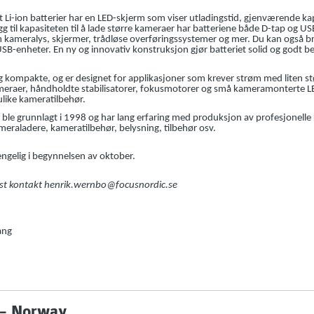
Li-ion batterier har en LED-skjerm som viser utladingstid, gjenværende ka
egg til kapasiteten til å lade større kameraer har batteriene både D-tap og U
m kameralys, skjermer, trådløse overføringssystemer og mer. Du kan også br
SB-enheter. En ny og innovativ konstruksjon gjør batteriet solid og godt be
kompakte, og er designet for applikasjoner som krever strøm med liten stør
ameraer, håndholdte stabilisatorer, fokusmotorer og små kameramonterte 
ulike kameratilbehør.
ble grunnlagt i 1998 og har lang erfaring med produksjon av profesjonelle
meraladere, kameratilbehør, belysning, tilbehør osv.
jengelig i begynnelsen av oktober.
gst kontakt henrik.wernbo@focusnordic.se
ang
 – Norway