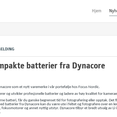
Hjem
Nyh
MELDING
mpakte batterier fra Dynacore
Dynacore som et nytt varemerke i vår portefølje hos Focus Nordic.
r og utvikler profesjonelle batterier og ladere av høy kvalitet for kamerae
e batteri, får du ganske begrenset tid for fotografering eller opptak. Det f
Med batterier fra Dynacore kan du være ute i feltet og fotografere over en l
 fokusmotorer og annet nyttig utstyr. Dynacore tilbyr et bredt utvalg av Li-
.