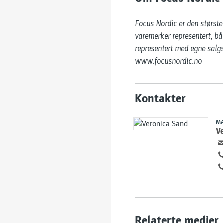
Focus Nordic er den største 
varemerker representert, båd
representert med egne salgsk
www.focusnordic.no
Kontakter
MA
V
Relaterte medier