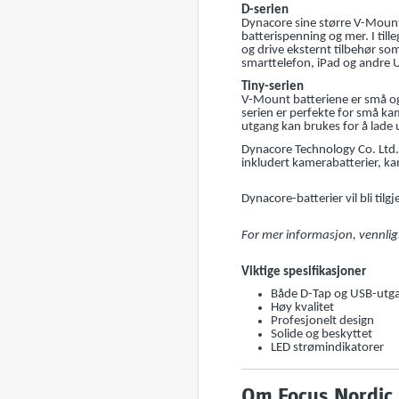
D-serien
Dynacore sine større V-Mount 
batterispenning og mer. I till
og drive eksternt tilbehør so
smarttelefon, iPad og andre U
Tiny-serien
V-Mount batteriene er små og 
serien er perfekte for små k
utgang kan brukes for å lade 
Dynacore Technology Co. Ltd. 
inkludert kamerabatterier, ka
Dynacore-batterier vil bli tilg
For mer informasjon, vennli
Viktige spesifikasjoner
Både D-Tap og USB-utg
Høy kvalitet
Profesjonelt design
Solide og beskyttet
LED strømindikatorer
Om Focus Nordic