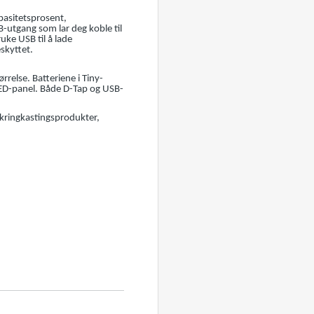
pasitetsprosent,
SB-utgang som lar deg koble til
uke USB til å lade
skyttet.
relse. Batteriene i Tiny-
LED-panel. Både D-Tap og USB-
 kringkastingsprodukter,