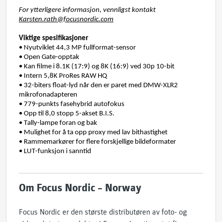
For ytterligere informasjon, vennligst kontakt 
Karsten.rath@focusnordic.com
Viktige spesifikasjoner
• Nyutviklet
 44,3 MP 
fullformat
-sensor 
• Open Gate-
opptak
• Kan 
filme
i 8.1K (17:9) og 8K (16:9) 
ved
 30p 10-bit
• Intern 5,8K 
ProRes
RAW HQ
• 32-biters float-
lyd
når
 den er 
paret
 med DMW-XLR2
mikrofonadapteren
• 779-punkts 
fasehybrid
autofokus
• Opp 
til
8,0 
stopp
 5-akset B.I.S.
• Tally-
lampe
foran
 og 
bak
• Mulighet
 for å ta 
opp
 proxy med 
lav
bithastighet
• Rammemarkører
 for 
flere
forskjellige
bildeformater
• LUT-
funksjon
 i 
sanntid
Om Focus Nordic – Norway
Focus Nordic er den største distributøren av foto- og