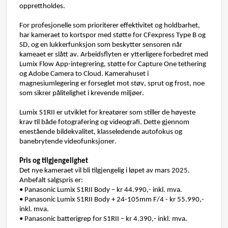
opprettholdes
.
For 
profesjonelle
som
prioriterer
effektivitet
og
holdbarhet
, 
har
kameraet
 to 
kortspor
 med 
støtte
 for 
CFexpress
Type B 
og
SD, 
og
en
lukkerfunksjon
som
beskytter
sensoren
når
kameaet
er 
slått
 av. 
Arbeidsflyten
 er 
ytterligere
forbedret
 med 
Lumix 
Flow App-
integrering
, 
støtte
 for Capture One
tethering 
og
 Adobe Camera to Cloud
. 
Kamerahuset
i
magnesiumlegering
 er 
forseglet
 mot 
støv
, 
sprut
 og frost
, 
noe
som
sikrer
pålitelighet
 i 
krevende
miljøer
.
Lumix 
S1RII er 
utviklet
 for 
kreatører
som
 stiller de 
høyeste
krav
til
både
fotografering
og
videografi
. 
Dette 
gjennom
enestående
bildekvalitet
, 
klasseledende
autofokus
 og 
banebrytende
videofunksjoner
.
Pris og 
tilgjengelighet
Det nye 
kameraet
vil
b
li
tilgjengelig
 i
løpet
 av 
mars 2025
.
Anbefalt salgspris er:
• Panasonic Lumix S1RII
B
ody – 
kr
44.990,-
inkl
. 
mva
.
• Panasonic Lumix S1RII Body + 24-
105mm
 F/4
 - 
kr
55.990,-
inkl
. 
mva
.
• Panasonic 
batterigrep
 for S1RII
 – 
kr
4.390,-
inkl
. 
mva
.