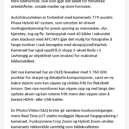
flere
sideforhold
, 
noe
som
gjør
 det 
ideelt
 for 
filmatiske
arbeidsflyter
, 
sosiale
medier
og
store 
formater
.
Autofokusytelsen er forbedret med kameraets 779-punkts 
Phase Hybrid AF-system, som utnytter AI-drevet 
motivgjenkjenning for presis sporing av mennesker, dyr, 
kjøretøy, tog og fly. Serieopptak med 40 bilder i sekundet 
uten blackout med AFC/AFS gjør det mulig for fotografer å 
fange motiver i rask bevegelse med eksepsjonell klarhet. 
Kameraet har også 
opptil 
8,0-stopp 5-akset Body 
I.S 
(avhengig av objektivet som brukes) 
for maksimal 
bildestabilitet
.
Det nye 
kameraet
har
en
OLED
livesøker
 med 5 760 000 
punkter
for 
skarp
e
og
detaljert
e
komposisjon
er
, 
s
amt
en
ny
bakre
skjerm
som
kan
vippes
og
vinkles
fritt
 for 
fleksibel
t
innsyn
. 
Den nye 
monitoren
kan
vippes
opp
og
 ned 
langs
 den 
optiske
aksen
og
kan
roteres
fritt
mens
den
vippes
uten
 å 
berøre
HDMI- 
eller
 USB-
kabler
.
En Photo/Video/S&Q
bryter
gir
sømløse
modusoverganger
, 
mens
 Real Time LUT-
støtte
muliggjør
tilpasset
fargegradering
i
kameraet
.
Funksjonene
 Crop Zoom 
og
 Hybrid Zoom 
utvider
kameraets
rekkevidde
samtidig
som
bildekvaliteten