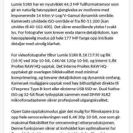
Lumix 
S1RII 
har
en
nyutviklet
 44,3 MP 
fullformatsensor
som
gir
en
naturlig
høyoppløst
gjengivelse
av
motivene
 med
imponerend
e
 14
trin
n
 V-Log/V-Gamut
dynamis
k
områd
e
.
Kameraet
s
utvided
e
 ISO
-
områd
e
er
fr
a 80-51 200 
(
ka
n
utvide
s
ti
l
 40-102 400)
. Det
sikre
r
eneståend
e
ytels
e
i
svak
t
ly
s
. For
fotografe
r
so
m
kreve
r
end
a
størr
e
detaljrikdo
m
,
ka
n
høyoppløseli
g
 modus
p
å
hele 
177 MP
fang
e
op
p
intrikat
e
detalje
r
med
utroli
g
klarhe
t
.
For 
videofotografer
tilbyr
Lumix 
S1RII 8,1K (17:9) 
og
 8K 
(16:9) 
ved
 30p 10-bit, C4K/4K 120p 10-bit, 
og
internt
5,8K 
ProRes
RAW HQ-
opptak
. 
Det 
interne 
ProRes
RAW HQ-
opptaket
gir
overlegen
bildekvalitet
 med minimal 
komprimering
, 
og
bevarer
detaljrikdom
og
dynamisk
omfang
. 
Kameraet
muliggjøre
opptak
 med 
høy
bithastighet
direkte
til
CFexpress
Type B-
kort
eller
eksterne
 USB
SSD
-er
. 
Dual Native 
ISO 
og
 32-bit float-
lydopptak
sammen
 med DMW-XLR2
mikrofonadapteren
sikrer
profesjonell
utgangskvalitet
.
Open Gate
opptaksmodus
gjør
 det 
mulig
 for 
filmskapere
 å ta 
opp
 hele 
sensoravlesningen
ved
 6,4K 30p 10-bit, 
noe
som
gir
maksimal
fleksibilitet
 for 
omramming
i
etterproduksjonen
. 
Denne 
funksjonen
sikrer
 at 
innholdet
kan
optimaliseres
 for 