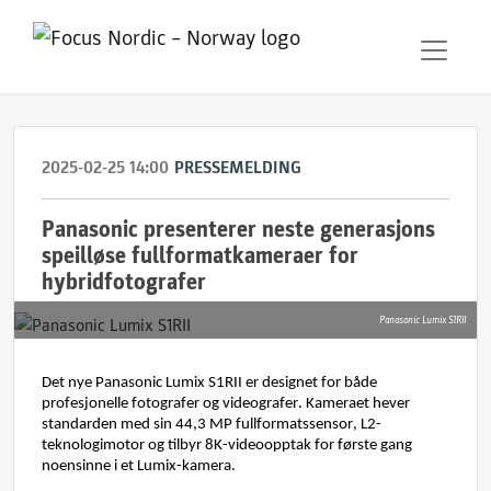
2025-02-25 14:00
PRESSEMELDING
Panasonic presenterer neste generasjons
speilløse fullformatkameraer for
hybridfotografer
Panasonic Lumix S1RII
Det 
nye Panasonic 
Lumix 
S1RII 
er 
designet
 for 
både
profesjonelle
fotografer
og
videografer
. 
Kameraet
hever
standarden
 med si
n
 44,3 MP 
fullformatssensor
, L2-
teknologimotor 
og
tilbyr
 8K-videoopptak
 for 
første
 gang
noensinne
i
 et 
Lumix-
kamera
.