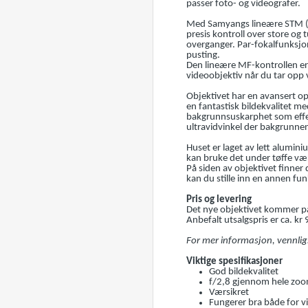
passer foto- og videografer.
Med Samyangs lineære STM (Ste
presis kontroll over store og 
overganger. Par-fokalfunksjo
pusting.
Den lineære MF-kontrollen er 
videoobjektiv når du tar opp
Objektivet har en avansert op
en fantastisk bildekvalitet me
bakgrunnsuskarphet som effekt
ultravidvinkel der bakgrunnen
Huset er laget av lett alumin
kan bruke det under tøffe væ
På siden av objektivet finner
kan du stille inn en annen fun
Pris og levering
Det nye objektivet kommer p
Anbefalt utsalgspris er ca. kr 
For mer informasjon, vennli
Viktige spesifikasjoner
God bildekvalitet
f/2,8 gjennom hele zo
Værsikret
Fungerer bra både for v