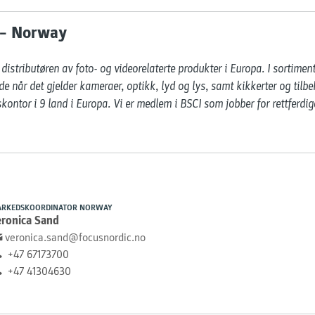
 – Norway
distributøren av foto- og videorelaterte produkter i Europa. I sortimen
e når det gjelder kameraer, optikk, lyd og lys, samt kikkerter og tilbeh
ontor i 9 land i Europa. Vi er medlem i BSCI som jobber for rettferdige
RKEDSKOORDINATOR NORWAY
eronica Sand
veronica.sand@focusnordic.no
+47 67173700
+47 41304630