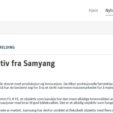
Hjem
Nyh
MELDING
tiv fra Samyang
år drevet med produksjon og innovasjon. De tilbyr profesjonelle førsteklass
Nå har de bestemt seg for å ta et skritt nærmere massemarkedet for å møte 
mm F2.8 FE, et objektiv som kanskje har den mest allsidige brennvidden av
ituasjoner med krav til god bildekvalitet. Det er et allsidig objektiv som fung
de er mettet. Samyang har derfor utviklet et fleksibelt objektiv med fler