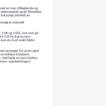
 med en mer stillegående og
 videoopptak og gir filmatiske
 fokustap påvirket av
 mulig et manuelt
 3 HR og 3 ED), noe som gir
 f/2,8 for å gi en jevn
an du ta et unikt bilde i
vet og sørger for at du også
er enklere å betjene.
. Ved hjelp av Lens Station
rmware» oppdateringer).