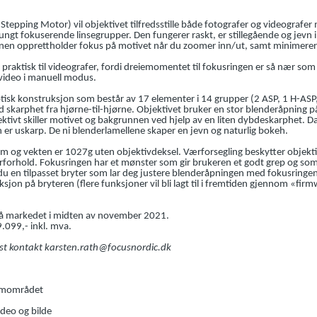
pping Motor) vil objektivet tilfredsstille både fotografer og videografer
tungt fokuserende linsegrupper. Den fungerer raskt, er stillegående og jevn i
nen opprettholder fokus på motivet når du zoomer inn/ut, samt minimerer
praktisk til videografer, fordi dreiemomentet til fokusringen er så nær som
 video i manuell modus.
tisk konstruksjon som består av 17 elementer i 14 grupper (2 ASP, 1 H-ASP,
d skarphet fra hjørne-til-hjørne. Objektivet bruker en stor blenderåpning på
ivt skiller motivet og bakgrunnen ved hjelp av en liten dybdeskarphet. Da k
 er uskarp. De ni blenderlamellene skaper en jevn og naturlig bokeh.
ium og vekten er 1027g uten objektivdeksel. Værforsegling beskytter objekti
rforhold. Fokusringen har et mønster som gir brukeren et godt grep og som 
 du en tilpasset bryter som lar deg justere blenderåpningen med fokusringen
ksjon på bryteren (flere funksjoner vil bli lagt til i fremtiden gjennom «fi
å markedet i midten av november 2021.
9.099,- inkl. mva.
gst kontakt karsten.rath@focusnordic.dk
omområdet
ideo og bilde