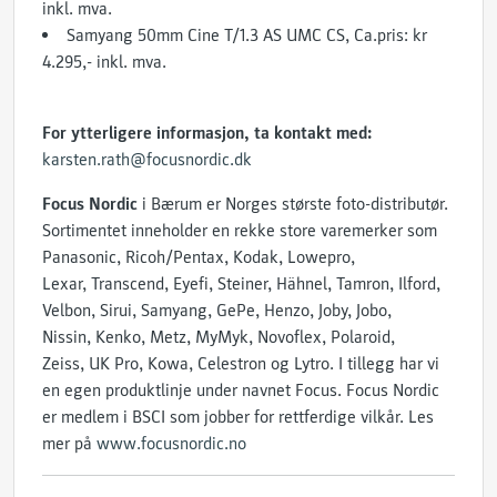
inkl. mva.
Samyang 50mm Cine T/1.3 AS UMC CS, Ca.pris: kr
4.295,- inkl. mva.
For ytterligere informasjon, ta kontakt med:
karsten.rath@focusnordic.dk
Focus Nordic
i Bærum er Norges største foto-distributør.
Sortimentet inneholder en rekke store varemerker som
Panasonic, Ricoh/Pentax, Kodak, Lowepro,
Lexar, Transcend, Eyefi, Steiner, Hähnel, Tamron, Ilford,
Velbon, Sirui, Samyang, GePe, Henzo, Joby, Jobo,
Nissin, Kenko, Metz, MyMyk, Novoflex, Polaroid,
Zeiss, UK Pro, Kowa, Celestron og Lytro. I tillegg har vi
en egen produktlinje under navnet Focus. Focus Nordic
er medlem i BSCI som jobber for rettferdige vilkår. Les
mer på
www.focusnordic.no