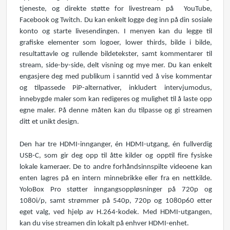
tjeneste, og direkte støtte for livestream på YouTube,
Facebook og Twitch. Du kan enkelt logge deg inn på din sosiale
konto og starte livesendingen. I menyen kan du legge til
grafiske elementer som logoer, lower thirds, bilde i bilde,
resultattavle og rullende bildetekster, samt kommentarer til
stream, side-by-side, delt visning og mye mer. Du kan enkelt
engasjere deg med publikum i sanntid ved å vise kommentar
og tilpassede PiP-alternativer, inkludert intervjumodus,
innebygde maler som kan redigeres og mulighet til å laste opp
egne maler. På denne måten kan du tilpasse og gi streamen
ditt et unikt design.
Den har tre HDMI-innganger, én HDMI-utgang, én fullverdig
USB-C, som gir deg opp til åtte kilder og opptil fire fysiske
lokale kameraer. De to andre forhåndsinnspilte videoene kan
enten lagres på en intern minnebrikke eller fra en nettkilde.
YoloBox Pro støtter inngangsoppløsninger på 720p og
1080i/p, samt strømmer på 540p, 720p og 1080p60 etter
eget valg, ved hjelp av H.264-kodek. Med HDMI-utgangen,
kan du vise streamen din lokalt på enhver HDMI-enhet.