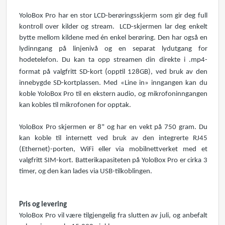
YoloBox Pro har en stor LCD-berøringsskjerm som gir deg full
kontroll over kilder og stream. LCD-skjermen lar deg enkelt
bytte mellom kildene med én enkel berøring. Den har også en
lydinngang på linjenivå og en separat lydutgang for
hodetelefon. Du kan ta opp streamen din direkte i .mp4-
(
format på valgfritt SD-kort
opptil 128GB), ved bruk av den
innebygde SD-kortplassen. Med «Line in» inngangen kan du
koble YoloBox Pro til en ekstern audio, og mikrofoninngangen
kan kobles til mikrofonen for opptak.
YoloBox Pro skjermen er 8" og har en vekt på 750 gram. Du
kan koble til internett ved bruk av den integrerte RJ45
(Ethernet)-porten, WiFi eller via mobilnettverket med et
valgfritt SIM-kort. Batterikapasiteten på YoloBox Pro er cirka 3
timer, og den kan lades via USB-tilkoblingen.
Pris og levering
YoloBox Pro vil være tilgjengelig fra slutten av juli, og anbefalt