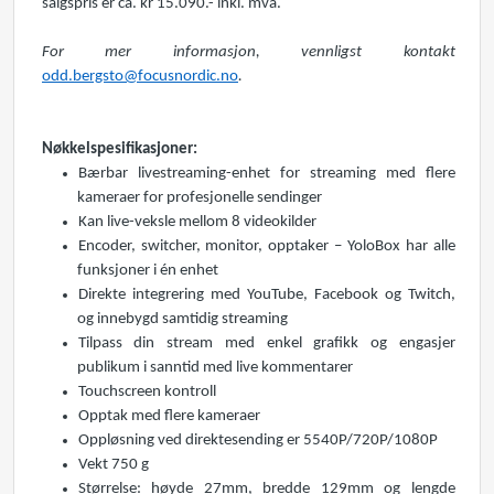
salgspris er ca. kr 15.090.- inkl. mva.
For mer informasjon, vennligst kontakt
odd.bergsto@focusnordic.no
.
Nøkkelspesifikasjoner:
Bærbar livestreaming-enhet for streaming med flere
kameraer for profesjonelle sendinger
Kan live-veksle mellom 8 videokilder
Encoder, switcher, monitor, opptaker – YoloBox har alle
funksjoner i én enhet
Direkte integrering med YouTube, Facebook og Twitch,
og innebygd samtidig streaming
Tilpass din stream med enkel grafikk og engasjer
publikum i sanntid med live kommentarer
Touchscreen kontroll
Opptak med flere kameraer
Oppløsning ved direktesending er 5540P/720P/1080P
Vekt 750 g
Størrelse: høyde 27mm, bredde 129mm og lengde