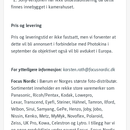
*2. Sony-versjonen har ikke bildestabilisering da dette
finnes innebygget i kamerahuset.
Pris og levering
Pris og leveringstid er ikke fastsatt, men vi forventer at
dette vil bli annonsert i forbindelse med Photokina i
september da objektivet også vil bli avduket i Europa.
For ytterligere informasjon:
karsten.rath@focusnordic.dk
Focus Nordic
i Bærum er Norges største foto-distributør.
Sortimentet inneholder en rekke store varemerker som
Panasonic, Ricoh/Pentax, Kodak, Lowepro,
Lexar, Transcend, Eyefi, Steiner, Hähnel, Tamron, Ilford,
Velbon, Sirui, Samyang, GePe, Henzo, Joby, Jobo,
Nissin, Kenko, Metz, MyMyk, Novoflex, Polaroid,
Zeiss, UK Pro, Kowa, Celestron og Lytro. I tillegg har vi