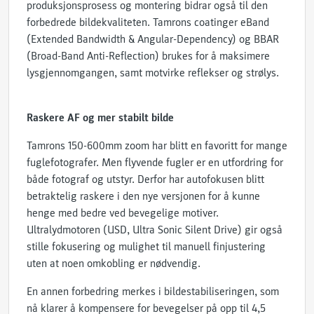
produksjonsprosess og montering bidrar også til den
forbedrede bildekvaliteten. Tamrons coatinger eBand
(Extended Bandwidth & Angular-Dependency) og BBAR
(Broad-Band Anti-Reflection) brukes for å maksimere
lysgjennomgangen, samt motvirke reflekser og strølys.
Raskere AF og mer stabilt bilde
Tamrons 150-600mm zoom har blitt en favoritt for mange
fuglefotografer. Men flyvende fugler er en utfordring for
både fotograf og utstyr. Derfor har autofokusen blitt
betraktelig raskere i den nye versjonen for å kunne
henge med bedre ved bevegelige motiver.
Ultralydmotoren (USD, Ultra Sonic Silent Drive) gir også
stille fokusering og mulighet til manuell finjustering
uten at noen omkobling er nødvendig.
En annen forbedring merkes i bildestabiliseringen, som
nå klarer å kompensere for bevegelser på opp til 4,5