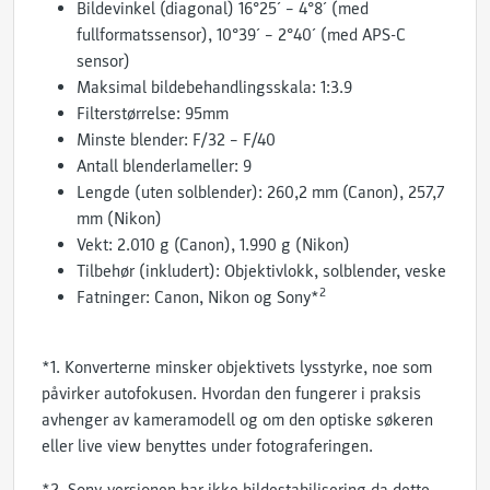
Bildevinkel (diagonal) 16°25´ – 4°8´ (med
fullformatssensor), 10°39´ – 2°40´ (med APS-C
sensor)
Maksimal bildebehandlingsskala: 1:3.9
Filterstørrelse: 95mm
Minste blender: F/32 – F/40
Antall blenderlameller: 9
Lengde (uten solblender): 260,2 mm (Canon), 257,7
mm (Nikon)
Vekt: 2.010 g (Canon), 1.990 g (Nikon)
Tilbehør (inkludert): Objektivlokk, solblender, veske
2
Fatninger: Canon, Nikon og Sony*
*1. Konverterne minsker objektivets lysstyrke, noe som
påvirker autofokusen. Hvordan den fungerer i praksis
avhenger av kameramodell og om den optiske søkeren
eller live view benyttes under fotograferingen.