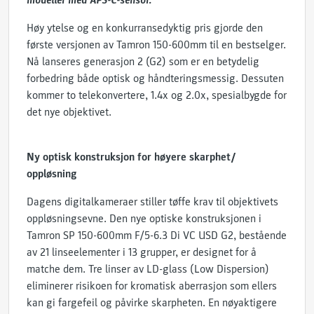
modeller med APS-C-sensor.
Høy ytelse og en konkurransedyktig pris gjorde den
første versjonen av Tamron 150-600mm til en bestselger.
Nå lanseres generasjon 2 (G2) som er en betydelig
forbedring både optisk og håndteringsmessig. Dessuten
kommer to telekonvertere, 1.4x og 2.0x, spesialbygde for
det nye objektivet.
Ny optisk konstruksjon for høyere skarphet/
oppløsning
Dagens digitalkameraer stiller tøffe krav til objektivets
oppløsningsevne. Den nye optiske konstruksjonen i
Tamron SP 150-600mm F/5-6.3 Di VC USD G2, bestående
av 21 linseelementer i 13 grupper, er designet for å
matche dem. Tre linser av LD-glass (Low Dispersion)
eliminerer risikoen for kromatisk aberrasjon som ellers
kan gi fargefeil og påvirke skarpheten. En nøyaktigere