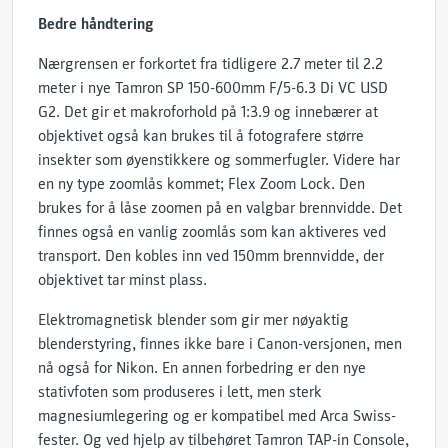
Bedre håndtering
Nærgrensen er forkortet fra tidligere 2.7 meter til 2.2
meter i nye Tamron SP 150-600mm F/5-6.3 Di VC USD
G2. Det gir et makroforhold på 1:3.9 og innebærer at
objektivet også kan brukes til å fotografere større
insekter som øyenstikkere og sommerfugler. Videre har
en ny type zoomlås kommet; Flex Zoom Lock. Den
brukes for å låse zoomen på en valgbar brennvidde. Det
finnes også en vanlig zoomlås som kan aktiveres ved
transport. Den kobles inn ved 150mm brennvidde, der
objektivet tar minst plass.
Elektromagnetisk blender som gir mer nøyaktig
blenderstyring, finnes ikke bare i Canon-versjonen, men
nå også for Nikon. En annen forbedring er den nye
stativfoten som produseres i lett, men sterk
magnesiumlegering og er kompatibel med Arca Swiss-
fester. Og ved hjelp av tilbehøret Tamron TAP-in Console,