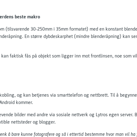
erdens beste makro
m (tilsvarende 30-250mm i 35mm formatet) med en konstant blender 
nderåpning. En større dybdeskarphet (mindre blenderåpning) kan sen
 kan faktisk fås på objekt som ligger inn mot frontlinsen, noe som vi
kobling, og kan betjenes via smarttelefon og nettbrett. Til å begynn
 Android kommer.
evende bilder med andre via sosiale nettverk og Lytros egen server.
ble nettsteder og blogger.
tenk å bare kunne fotografere og så i ettertid bestemme hvor man vil ha f