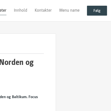
eter
Innhold
Kontakter
Menu name
Følg
i Norden og
rden og Baltikum. Focus