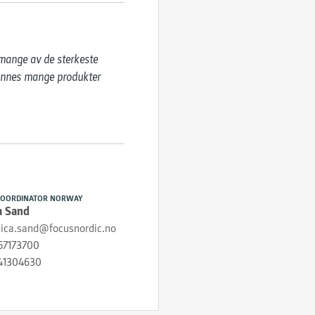
 mange av de sterkeste 
finnes mange produkter 
OORDINATOR NORWAY
a Sand
nica.sand@focusnordic.no
67173700
41304630