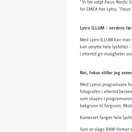
”
Vi har valgt Focus Nordic G
for EMEA hos Lytro,
”Focus 
Lytro ILLUM – verdens før
Med Lytro ILLUM kan man s
kan utnytte hele lysfeltet
i ettertid gir muligheter s
Nei, fokus stiller jeg sene
Med Lytros programvare for
fotografen i ettertid bestem
som skapes i programvaren 
bakgrunn til forgrunn. Mul
Kameraet fanger hele lysfel
Som et slags RAW-format s