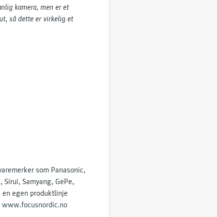
vanlig kamera, men er et
, så dette er virkelig et
e varemerker som Panasonic,
n, Sirui, Samyang, GePe,
i en egen produktlinje
å
www.focusnordic.no