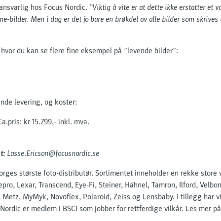
tansvarlig hos Focus Nordic.
”Viktig å vite er at dette ikke erstatter et 
-bilder. Men i dag er det jo bare en brøkdel av alle bilder som skrives ut
 hvor du kan se flere fine eksempel på ”levende bilder”:
de levering, og koster:
.pris: kr 15.799,- inkl. mva.
kt:
Lasse.Ericson@focusnordic.se
rges største foto-distributør. Sortimentet inneholder en rekke stor
ro, Lexar, Transcend, Eye-Fi, Steiner, Hähnel, Tamron, Ilford, Velbo
 Metz, MyMyk, Novoflex, Polaroid, Zeiss og Lensbaby. I tillegg har v
Nordic er medlem i BSCI som jobber for rettferdige vilkår. Les mer p