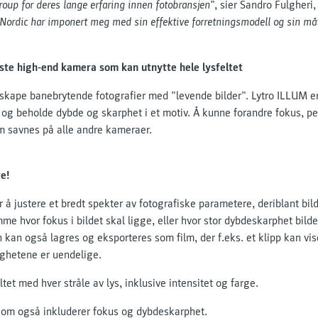
roup for deres lange erfaring innen fotobransjen
”, sier Sandro Fulgheri
Nordic har imponert meg med sin effektive forretningsmodell og sin måte
ste high-end kamera som kan utnytte hele lysfeltet
kape banebrytende fotografier med ”levende bilder”. Lytro ILLUM e
 – og beholde dybde og skarphet i et motiv. Å kunne forandre fokus, 
om savnes på alle andre kameraer.
re!
 å justere et bredt spekter av fotografiske parametere, deriblant bi
me hvor fokus i bildet skal ligge, eller hvor stor dybdeskarphet bildet
kan også lagres og eksporteres som film, der f.eks. et klipp kan vise
ighetene er uendelige.
tet med hver stråle av lys, inklusive intensitet og farge.
om også inkluderer fokus og dybdeskarphet.