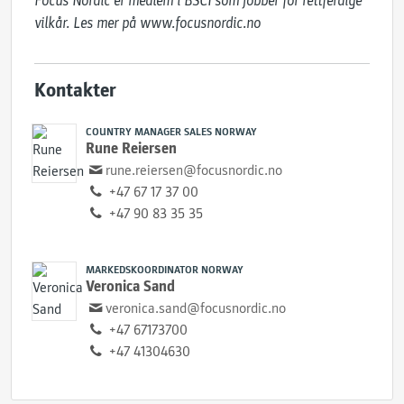
Focus Nordic er medlem i BSCI som jobber for rettferdige 
vilkår. Les mer på ​www.focusnordic.no
Kontakter
COUNTRY MANAGER SALES NORWAY
Rune Reiersen
rune.reiersen@focusnordic.no
+47 67 17 37 00
+47 90 83 35 35
MARKEDSKOORDINATOR NORWAY
Veronica Sand
veronica.sand@focusnordic.no
+47 67173700
+47 41304630