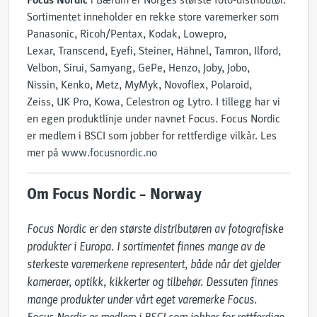
Focus Nordic
i Bærum er Norges største foto-distributør.
Sortimentet inneholder en rekke store varemerker som
Panasonic, Ricoh/Pentax, Kodak, Lowepro,
Lexar, Transcend, Eyefi, Steiner, Hähnel, Tamron, Ilford,
Velbon, Sirui, Samyang, GePe, Henzo, Joby, Jobo,
Nissin, Kenko, Metz, MyMyk, Novoflex, Polaroid,
Zeiss, UK Pro, Kowa, Celestron og Lytro. I tillegg har vi
en egen produktlinje under navnet Focus. Focus Nordic
er medlem i BSCI som jobber for rettferdige vilkår. Les
mer på
www.focusnordic.no
Om Focus Nordic – Norway
Focus Nordic er den største distributøren av fotografiske 
produkter i Europa. I sortimentet finnes mange av de 
sterkeste varemerkene representert, både når det gjelder 
kameraer, optikk, kikkerter og tilbehør. Dessuten finnes 
mange produkter under vårt eget varemerke Focus.
