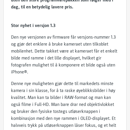
uten den store programvarepakken som følger med i
dag, til en betydelig lavere pris.
Stor nyhet i versjon 1.3
Den nye versjonen av firmware får versjons-nummer 1.3
og gjør det enklere å bruke kameraet uten tilkoblet
mobilenhet. Dette takket være at kameraet får et enkelt
bilde med ramme i det lille displayet, hvilket gir
fotografen mulighet til å komponere et bilde også uten
iPhone®.
Denne nye muligheten gjør dette til markedets minste
kamera i sin klasse, for å ta raske øyeblikksbilder i høy
kvalitet. Man kan ta bilder i RAW-format og man kan
også filme i Full-HD. Man bare drar ned objektivlokket
og bruker den fysiske tostegs utløserknappen i
kombinasjon med den nye rammen i OLED-displayet. Et
halvveis trykk på utløserknappen låser fokus, og et helt