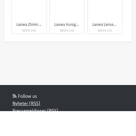
Laowa 25mm f/2.8 2.5-5X Ultra Macro Lens
Laowa Aurogon FF 10-50x NA0.5 supermicro APO
Laowa Lenses at Focus Nordic
MEDIA USE
MEDIA USE
MEDIA USE
Follow us
Nyheter (RSS)
Pressemeldinger (RSS)
Blogginnlegg (RSS)
Powered by Notified