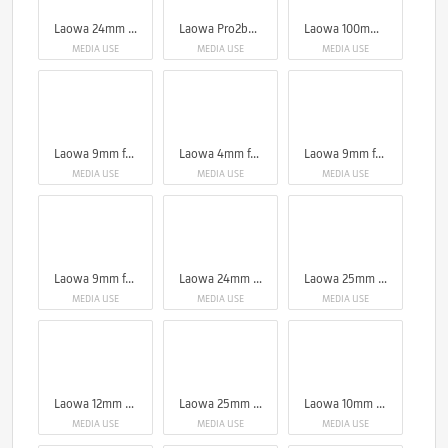
Laowa 24mm f/14 Probe Lens
Laowa Pro2be 24mm T8 2X Probe Lens (Direct, 35° & Periscope Module)
Laowa 100mm f/2.8 2x Ultra Macro APO Lens (Auto Aperture)
MEDIA USE
MEDIA USE
MEDIA USE
Laowa 9mm f/2.8 Zero-D Lens
Laowa 4mm f/2.8 Fisheye Lens
Laowa 9mm f/2.8 Zero-D Lens
MEDIA USE
MEDIA USE
MEDIA USE
Laowa 9mm f/2.8 Zero-D Lens
Laowa 24mm f/14 Probe Lens
Laowa 25mm f/2.8 2.5-5X Ultra Macro Lens
MEDIA USE
MEDIA USE
MEDIA USE
Laowa 12mm T2.9 Zero-D Cine Lens (Feet)
Laowa 25mm f/2.8 2.5-5X Ultra Macro Lens - Canon EF
Laowa 10mm f/2.8 Zero-D FF (Auto Focus)
MEDIA USE
MEDIA USE
MEDIA USE