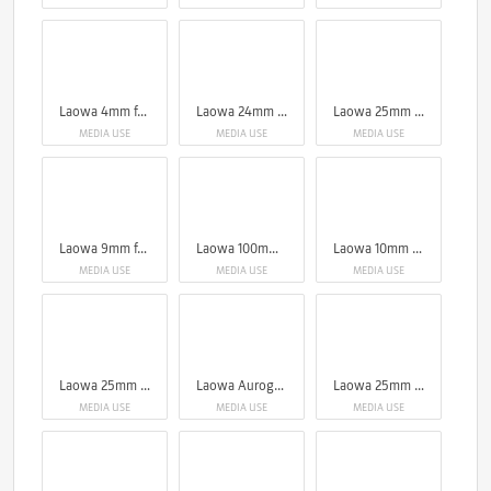
Laowa 4mm f/2.8 Fisheye Lens
Laowa 24mm f/14 Probe Lens
Laowa 25mm f/2.8 2.5-5X Ultra Macro Lens
MEDIA USE
MEDIA USE
MEDIA USE
Laowa 9mm f/2.8 Zero-D Lens
Laowa 100mm f/2.8 2x Ultra Macro APO Lens (Auto Aperture)
Laowa 10mm f/2.8 Zero-D FF (Auto Focus)
MEDIA USE
MEDIA USE
MEDIA USE
Laowa 25mm f/2.8 2.5-5X Ultra Macro Lens
Laowa Aurogon FF 10-50x NA0.5 supermicro APO
Laowa 25mm f/2.8 2.5-5X Ultra Macro Lens
MEDIA USE
MEDIA USE
MEDIA USE