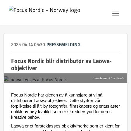
2025-04-14 05:30
PRESSEMELDING
Focus Nordic blir distributør av Laowa-
objektiver
Laowa Lenses at Focus Nordic
Focus Nordic 
har
gleden
 a
v å 
kunngjøre
 at vi 
nå
distr
ibuerer
Lao
w
a-objektiver
.
 De
tte
styr
k
er
vår
for
pl
iktelse
til
 å 
t
ilby
fotogr
afer
, 
films
kap
e
re
 og 
en
t
usi
aste
r
optikk av 
høy
k
valit
e
t
som
 er
skred
dersydd
 for 
deres
kreative
behov
.
Laowa
 er et 
førsteklasses
objektivmerke
som
 er 
kjent
 for 