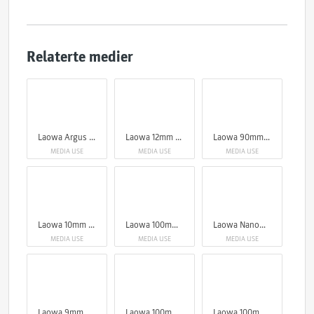
Relaterte medier
Laowa Argus MFT Cine 18mm T1
Laowa 12mm T2.9 Lite Zero-D VV Cine Lens Arri PL
Laowa 90mm f/2.8 2X Ultra Macro APO
MEDIA USE
MEDIA USE
MEDIA USE
Laowa 10mm f/2.8 Zero-D FF (Auto Focus)
Laowa 100mm f/2.8 2x Ultra Macro APO Lens (Auto Aperture)
Laowa Nanomorph Zoom 28-55mm T2.9 1.5X S35
MEDIA USE
MEDIA USE
MEDIA USE
Laowa 9mm T5.8 VV Cine Lens Arri PL
Laowa 100mm f/2.8 2x Ultra Macro APO Lens (Auto Aperture)
Laowa 100mm f/2.8 2x Ultra Macro APO Lens (Auto Aperture)