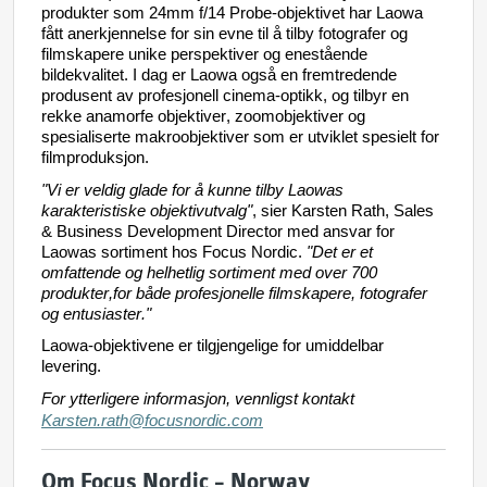
produkter
som
24mm
 f/14 Probe-
objektivet
har
Laowa
fått
anerkjennelse
 for sin 
evne
til
 å 
tilby
fotografer
 og 
filmskapere
unike
perspektiver
 og 
enestående
bildekvalitet
. I dag er 
Laowa
også
en
fremtredende
produsent
 av 
profesjonell
 cinema-optikk, og 
tilbyr
en
rekke
anamorfe
objektiver
, 
zoomobjektiver
 og 
spesialiserte
makroobjektiver
som
 er 
utviklet
spesielt
 for 
filmproduksjon
.
"Vi er 
veldig
 glade for å 
kunne
tilby
Laowas
karakteristiske
objektivutvalg
"
, 
sier
 Karsten Rath, Sales 
& Business Development Director med 
ansvar
 for 
Laowas
sortiment
hos
 Focus Nordic. 
"Det er et 
omfattende
 og 
helhetlig
sortiment
 med over 700 
produkter,for
både
profesjonelle
filmskapere
, 
fotografer
og 
entusiaster
."
Laowa-objektivene
 er 
tilgjengelige
 for 
umiddelbar
levering.
For 
ytterligere
informasjon
, 
vennligst
 kontakt 
Karsten.rath@focusnordic.com
Om Focus Nordic – Norway