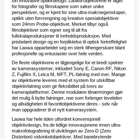
sin innovative 
optikkdesign
. 
Laowa-objektivene
 er 
laget
for 
fotografer
 og 
filmskapere
som
søker
unike
perspektiver
, og er 
kjent
 for sine ultra-
makroegenskaper
, 
optikk 
uten
forvrengning
 og 
kreative
spesialobjektiver
som
24mm
 Probe-
objektivet
. Merket 
tilbyr
også
filmobjektiver
som
egner
 seg 
til
 alt fra 
fullskalaproduksjoner
til
innholdsproduksjon
. Med 
prisbelønt
 design og 
en
forpliktelse
til
optisk
fortreffelighet
har
Laowa
opparbeidet
 seg 
en
sterk
tilhengerskare
blant
profesjonelle
 og 
entusiaster
 over hele 
verden
.
De 
fleste
objektivene
 er 
tilgjengelige
 for et 
bredt
spekter
av 
kamerasystemer
, 
inkludert
 Sony E, Canon RF, Nikon 
Z, Fujifilm X, Leica M, MFT, PL-
fatning
 med mer. Mange 
av 
objektivene
leveres
 med et system for 
utskiftbar
objektivfatning
som
gir
fleksibilitet
på
tvers
 av 
kameraplattformer
. Denne 
modulære
tilnærmingen
gjør
det 
mulig
 å 
bytte
fatninger
, 
noe
som
forlenger
levetiden
og 
allsidigheten
til
favorittobjektivene
deres
 - 
selv
når
man 
oppgraderer
til
 et 
nytt
kamerasystem
.
Laowa
har
 hele 
tiden
utfordret
konvensjonell
objektivdesign
, fra de 
tidlige
innovasjonene
innen
ultra-
makrofotografering
til
utviklingen
 av Zero-D (Zero 
Distortion) 
vidvinkelobjektiver
. Med 
banebrytende