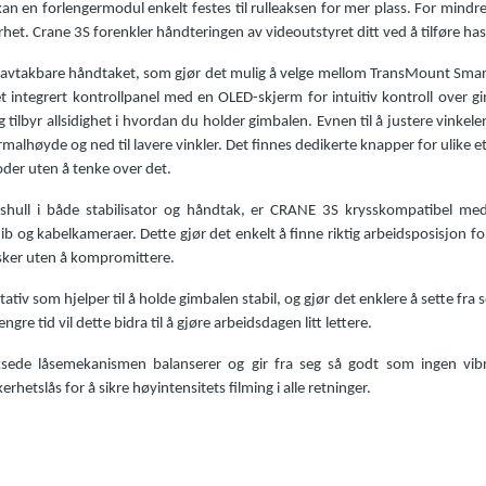
an en forlengermodul enkelt festes til rulleaksen for mer plass. For min
t. Crane 3S forenkler håndteringen av videoutstyret ditt ved å tilføre hasti
avtakbare håndtaket, som gjør det mulig å velge mellom TransMount SmartS
 integrert kontrollpanel med en OLED-skjerm for intuitiv kontroll over g
tilbyr allsidighet i hvordan du holder gimbalen. Evnen til å justere vinkel
rmalhøyde og ned til lavere vinkler. Det finnes dedikerte knapper for ulike 
der uten å tenke over det.
hull i både stabilisator og håndtak, er CRANE 3S krysskompatibel med
jib og kabelkameraer. Dette gjør det enkelt å finne riktig arbeidsposisjon fo
ønsker uten å kompromittere.
tativ som hjelper til å holde gimbalen stabil, og gjør det enklere å sette fr
ngre tid vil dette bidra til å gjøre arbeidsdagen litt lettere.
ksede låsemekanismen balanserer og gir fra seg så godt som ingen vibra
hetslås for å sikre høyintensitets filming i alle retninger.