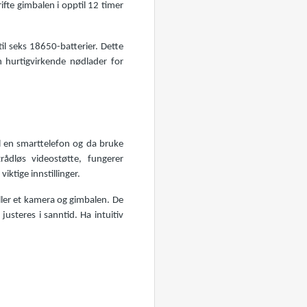
fte gimbalen i opptil 12 timer
l seks 18650-batterier. Dette
n hurtigvirkende nødlader for
il en smarttelefon og da bruke
ådløs videostøtte, fungerer
ktige innstillinger.
eller et kamera og gimbalen. De
justeres i sanntid. Ha intuitiv