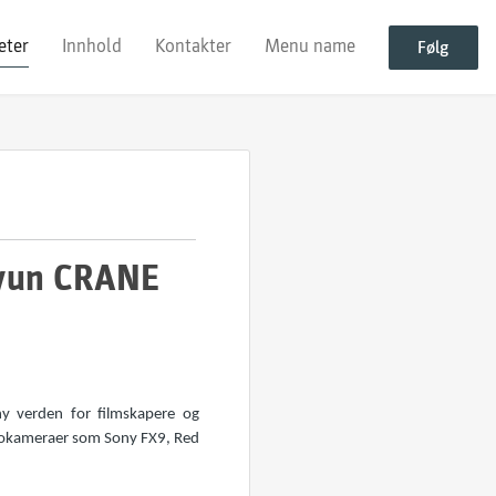
eter
Innhold
Kontakter
Menu name
Følg
hiyun CRANE
ny verden for filmskapere og
eokameraer som Sony FX9, Red