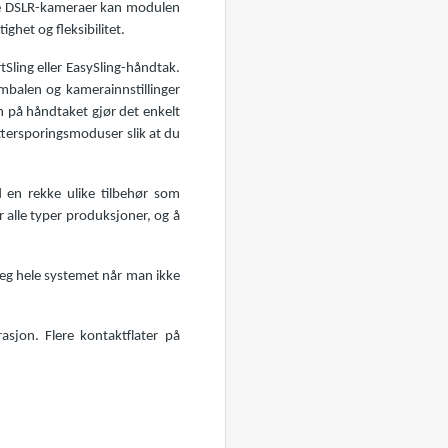
dre DSLR-kameraer kan modulen
ghet og fleksibilitet.
ling eller EasySling-håndtak.
imbalen og kamerainnstillinger
en på håndtaket gjør det enkelt
ettersporingsmoduser slik at du
 en rekke ulike tilbehør som
r alle typer produksjoner, og å
a seg hele systemet når man ikke
sjon. Flere kontaktflater på