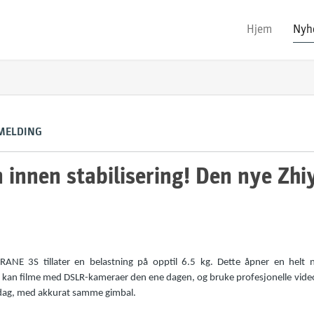
Hjem
Nyh
MELDING
n innen stabilisering! Den nye Z
ANE 3S tillater en belastning på opptil 6.5 kg. Dette åpner en helt 
 kan filme med DSLR-kameraer den ene dagen, og bruke profesjonelle vid
e dag, med akkurat samme gimbal.