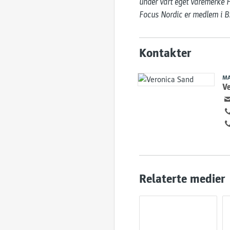
under vårt eget varemerke F
Focus Nordic er medlem i BS
Kontakter
MA
V
Relaterte medier