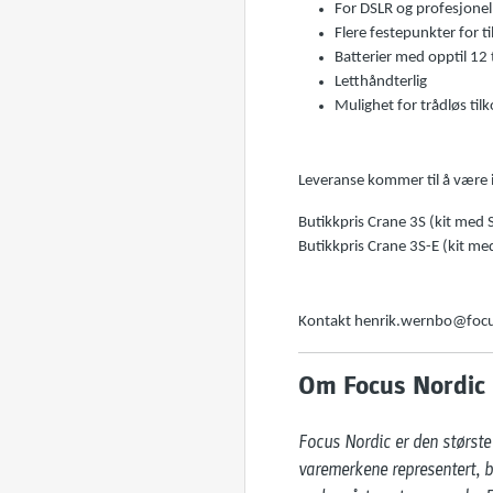
For DSLR og profesjone
Flere festepunkter for t
Batterier med opptil 12 t
Letthåndterlig
Mulighet for trådløs ti
Leveranse kommer til å være i
Butikkpris Crane 3S (kit med 
Butikkpris Crane 3S-E (kit med
Kontakt henrik.wernbo@focusn
Om Focus Nordic
Focus Nordic er den største 
varemerkene representert, b