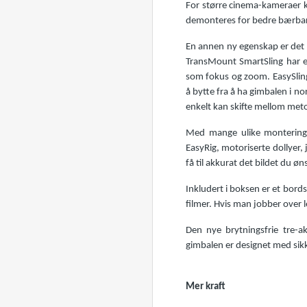
For større cinema-kameraer k
demonteres for bedre bærbarhe
En annen ny egenskap er det 
TransMount SmartSling har et
som fokus og zoom. EasySling 
å bytte fra å ha gimbalen i no
enkelt kan skifte mellom meto
Med mange ulike monterings
EasyRig, motoriserte dollyer, 
få til akkurat det bildet du 
Inkludert i boksen er et bords
filmer. Hvis man jobber over le
Den nye brytningsfrie tre-a
gimbalen er designet med sikker
Mer kraft