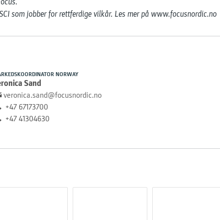
ocus.

CI som jobber for rettferdige vilkår. Les mer på ​www.focusnordic.no
RKEDSKOORDINATOR NORWAY
eronica Sand
veronica.sand@focusnordic.no
+47 67173700
+47 41304630