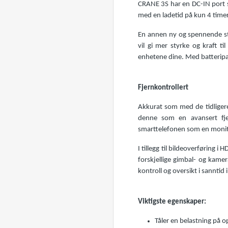
CRANE 3S har en DC-IN port so
med en ladetid på kun 4 timer
En annen ny og spennende str
vil gi mer styrke og kraft t
enhetene dine. Med batteripak
Fjernkontrollert
Akkurat som med de tidligere
denne som en avansert fje
smarttelefonen som en monitors
I tillegg til bildeoverføring
forskjellige gimbal- og kamer
kontroll og oversikt i sanntid
Viktigste egenskaper:
Tåler en belastning på o