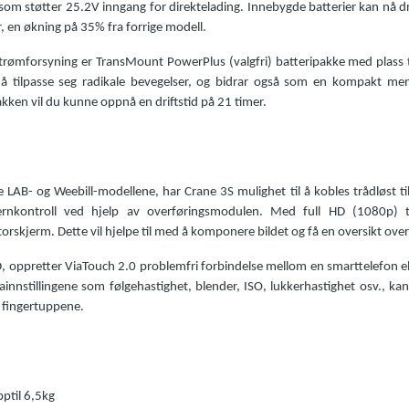
m støtter 25.2V inngang for direktelading. Innebygde batterier kan nå dri
, en økning på 35% fra forrige modell.
ømforsyning er TransMount PowerPlus (valgfri) batteripakke med plass ti
il å tilpasse seg radikale bevegelser, og bidrar også som en kompakt me
ken vil du kunne oppnå en driftstid på 21 timer.
 LAB- og Weebill-modellene, har Crane 3S mulighet til å kobles trådløst t
rnkontroll ved hjelp av overføringsmodulen. Med full HD (1080p) tr
kjerm. Dette vil hjelpe til med å komponere bildet og få en oversikt over vi
 i HD, oppretter ViaTouch 2.0 problemfri forbindelse mellom en smarttelefon 
ainnstillingene som følgehastighet, blender, ISO, lukkerhastighet osv., kan 
 i fingertuppene.
pptil 6,5kg