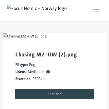
Chasing M2 -UW (2).png
Filtype:
Png
Lisens:
Media use
Størrelse:
2803kb
Last ned