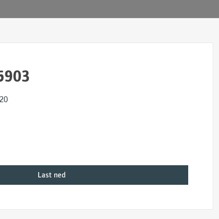
5903
x20
Last ned