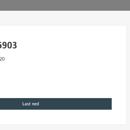
5903
x20
Last ned