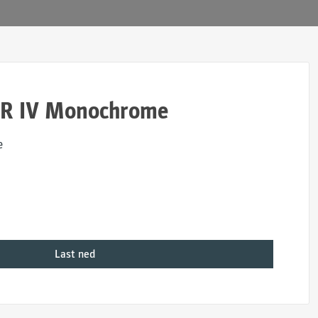
R IV Monochrome
e
Last ned