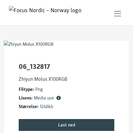
06_132817
Zhiyun Molus X100RGB
Filtype:
Png
Lisens:
Media use
Størrelse:
1246kb
Last ned