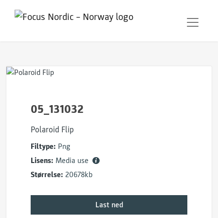
05_131032
Polaroid Flip
Filtype:
Png
Lisens:
Media use
Størrelse:
20678kb
Last ned