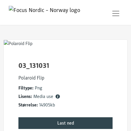
03_131031
Polaroid Flip
Filtype:
Png
Lisens:
Media use
Størrelse:
14905kb
Last ned