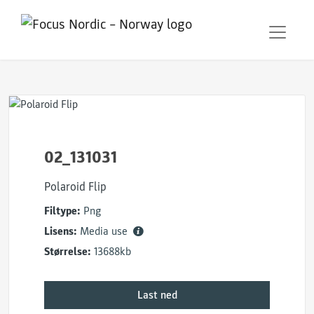
02_131031
Polaroid Flip
Filtype:
Png
Lisens:
Media use
Størrelse:
13688kb
Last ned