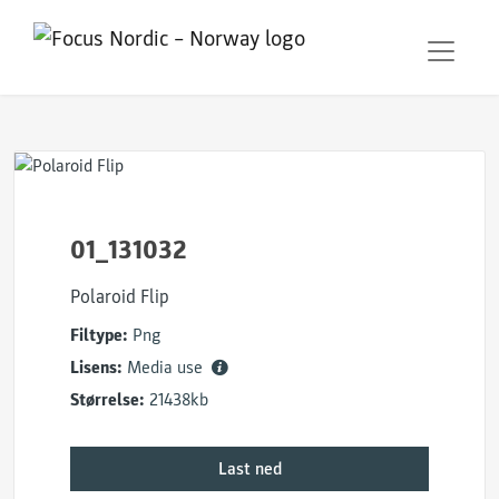
01_131032
Polaroid Flip
Filtype:
Png
Lisens:
Media use
Størrelse:
21438kb
Last ned