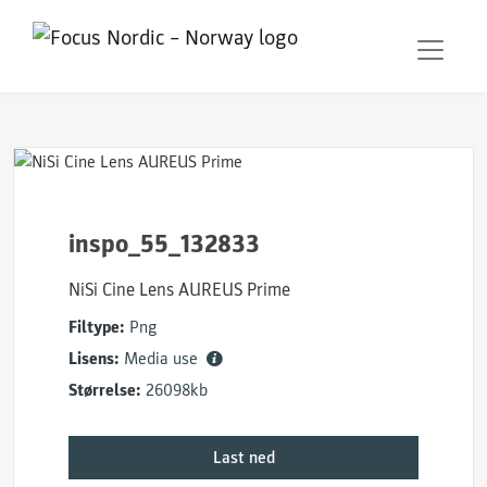
inspo_55_132833
NiSi Cine Lens AUREUS Prime
Filtype:
Png
Lisens:
Media use
Størrelse:
26098kb
Last ned