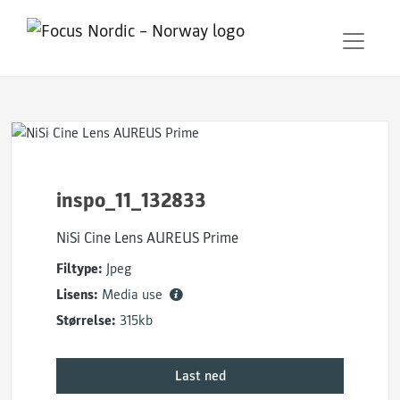
inspo_11_132833
NiSi Cine Lens AUREUS Prime
Filtype:
Jpeg
Lisens:
Media use
Størrelse:
315kb
Last ned