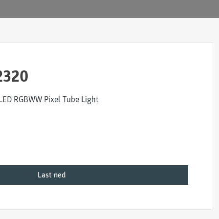
2320
 LED RGBWW Pixel Tube Light
Last ned