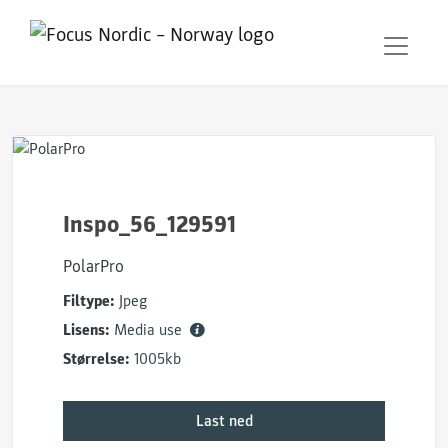
Inspo_56_129591
PolarPro
Filtype:
Jpeg
Lisens:
Media use
Størrelse:
1005kb
Last ned