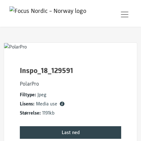
Inspo_18_129591
PolarPro
Filtype:
Jpeg
Lisens:
Media use
Størrelse:
1191kb
Last ned