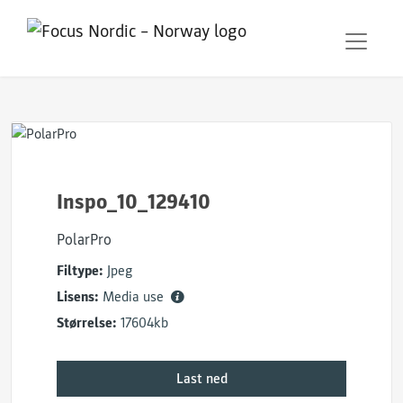
Inspo_10_129410
PolarPro
Filtype:
Jpeg
Lisens:
Media use
Størrelse:
17604kb
Last ned