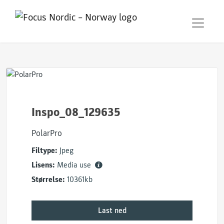
Inspo_08_129635
PolarPro
Filtype:
Jpeg
Lisens:
Media use
Størrelse:
10361kb
Last ned