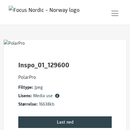
Inspo_01_129600
PolarPro
Filtype:
Jpeg
Lisens:
Media use
Størrelse:
16638kb
Last ned