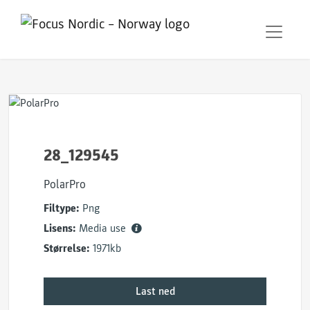
28_129545
PolarPro
Filtype:
Png
Lisens:
Media use
Størrelse:
1971kb
Last ned