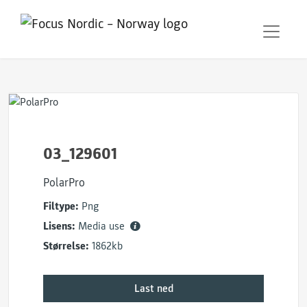
03_129601
PolarPro
Filtype:
Png
Lisens:
Media use
Størrelse:
1862kb
Last ned