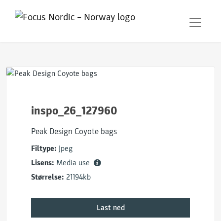
inspo_26_127960
Peak Design Coyote bags
Filtype:
Jpeg
Lisens:
Media use
Størrelse:
21194kb
Last ned