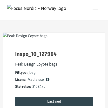
inspo_10_127964
Peak Design Coyote bags
Filtype:
Jpeg
Lisens:
Media use
Størrelse:
31084kb
Last ned