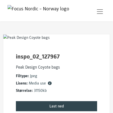
inspo_02_127967
Peak Design Coyote bags
Filtype:
Jpeg
Lisens:
Media use
Størrelse:
31150kb
Last ned