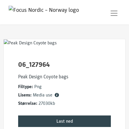
06_127964
Peak Design Coyote bags
Filtype:
Png
Lisens:
Media use
Størrelse:
27030kb
Last ned