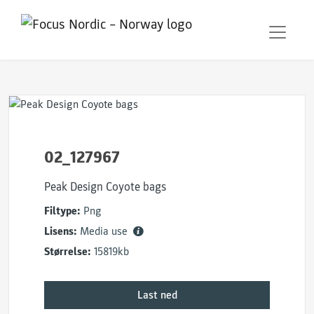
02_127967
Peak Design Coyote bags
Filtype:
Png
Lisens:
Media use
Størrelse:
15819kb
Last ned