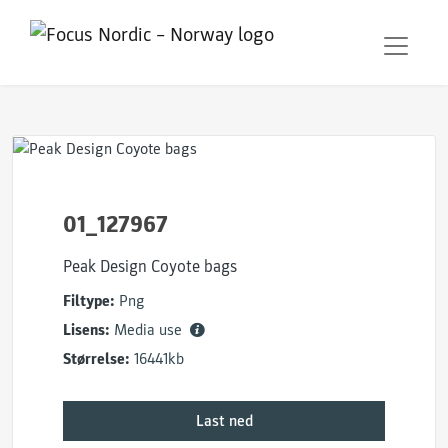
01_127967
Peak Design Coyote bags
Filtype:
Png
Lisens:
Media use
Størrelse:
16441kb
Last ned