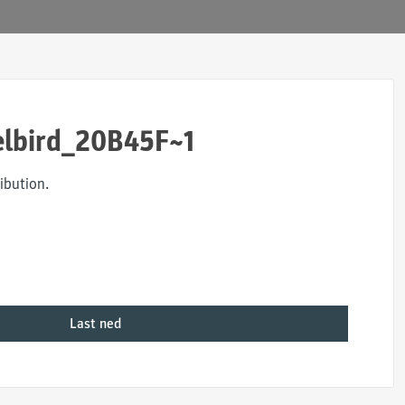
lbird_20B45F~1
ibution.
Last ned