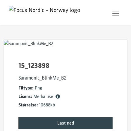
15_123898
Saramonic_BlinkMe_B2
Filtype:
Png
Lisens:
Media use
Størrelse:
10688kb
Last ned