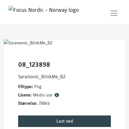
08_123898
Saramonic_BlinkMe_B2
Filtype:
Png
Lisens:
Media use
Størrelse:
788kb
Last ned