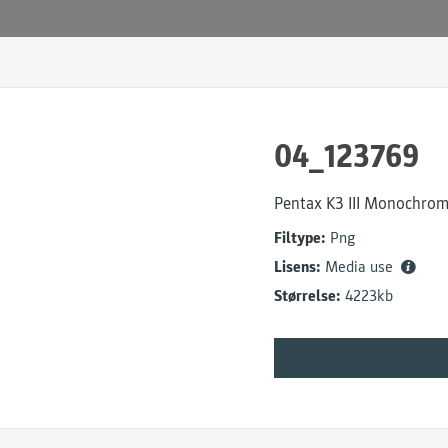
04_123769
Pentax K3 III Monochro
Filtype:
Png
Lisens:
Media use
Størrelse:
4223kb