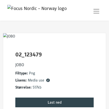
02_123479
JOBO
Filtype:
Png
Lisens:
Media use
Størrelse:
517kb
Last ned