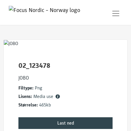
02_123478
JOBO
Filtype:
Png
Lisens:
Media use
Størrelse:
465kb
Last ned