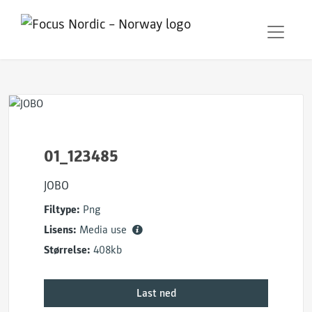
01_123485
JOBO
Filtype:
Png
Lisens:
Media use
Størrelse:
408kb
Last ned