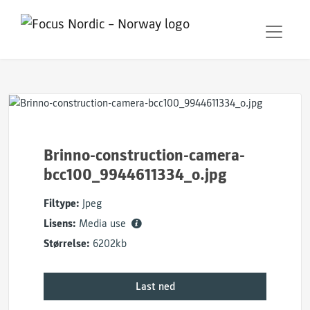
Brinno-construction-camera-
bcc100_9944611334_o.jpg
Filtype:
Jpeg
Lisens:
Media use
Størrelse:
6202kb
Last ned