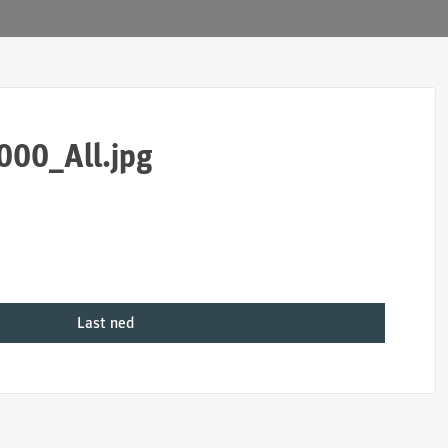
000_All.jpg
Last ned