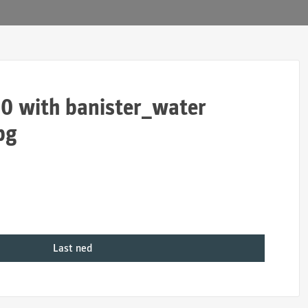
0 with banister_water
pg
Last ned