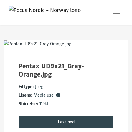
Pentax UD9x21_Gray-
Orange.jpg
Filtype:
Jpeg
Lisens:
Media use
Størrelse:
119kb
Last ned