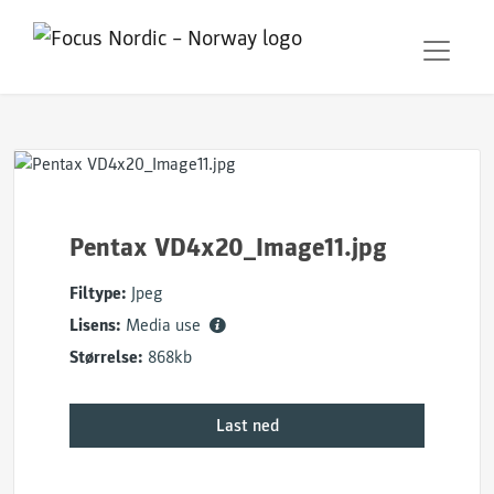
Pentax VD4x20_Image11.jpg
Filtype:
Jpeg
Lisens:
Media use
Størrelse:
868kb
Last ned