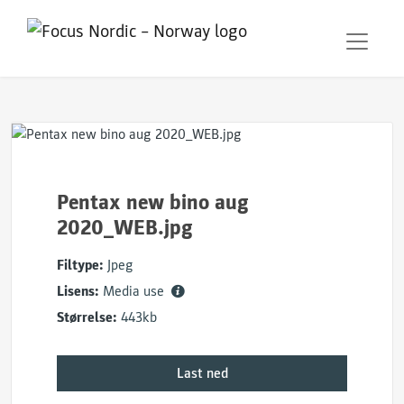
Pentax new bino aug
2020_WEB.jpg
Filtype:
Jpeg
Lisens:
Media use
Størrelse:
443kb
Last ned